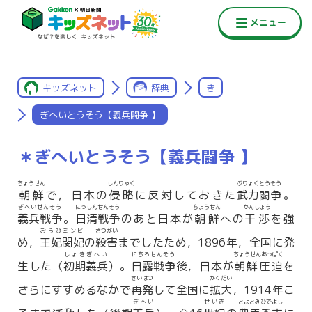
キッズネット
辞典
き
ぎへいとうそう【義兵闘争 】
＊ぎへいとうそう【義兵闘争 】
ちょうせん
しんりゃく
ぶりょくとうそう
朝鮮
で，日本の
侵略
に反対しておきた
武力闘争
。
ぎへいせんそう
にっしんせんそう
ちょうせん
かんしょう
義兵戦争
。
日清戦争
のあと日本が
朝鮮
への
干渉
を強
おうひミンビ
さつがい
め，
王妃閔妃
の
殺害
までしたため，1896年，全国に発
しょきぎへい
にちろせんそう
ちょうせんあっぱく
生した（
初期義兵
）。
日露戦争
後，日本が
朝鮮圧迫
を
さいはつ
かくだい
さらにすすめるなかで
再発
して全国に
拡大
，1914年こ
ぎへい
せいき
とよとみひでよし