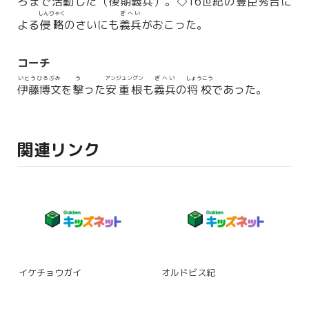
ろまで活動した（後期
義兵
）。◇16
世紀
の
豊臣秀吉
に
しんりゃく
ぎへい
よる
侵略
のさいにも
義兵
がおこった。
コーチ
いとうひろぶみ
う
アンジュングン
ぎへい
しょうこう
伊藤博文
を
撃
った
安重根
も
義兵
の
将校
であった。
関連リンク
イケチョウガイ
オルドビス紀