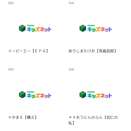
辞典
辞典
イーピーエー【ＥＰＡ】
ありしまたけお【有島武郎】
辞典
辞典
＊かまえ【構え】
＊＊おうにんのらん【応仁の
乱】