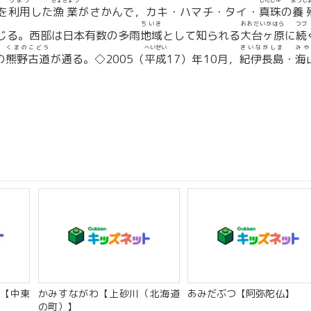
りよう
ぎょぎょう
しんじゅ
ようし
を
利用
した
漁業
がさかんで，カキ・ハマチ・タイ・
真珠
の
養
ちいき
おおだいがはら
つづ
じる。西部は日本有数の多雨
地域
として知られる
大台ヶ原
に
続
くまのこどう
へいせい
きいながしま
みや
の
熊野古道
が通る。◇2005（
平成
17）年10月，
紀伊長島
・
海
【中東
かみすながわ【上砂川（北海道
あみだぶつ【阿弥陀仏】
の町）】