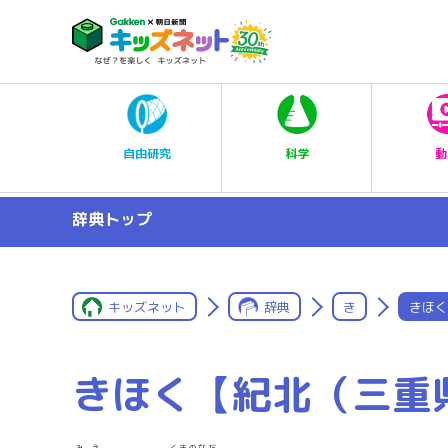
科学
自由研究
動
辞典トップ
キッズネット
辞典
き
きほく
きほく【紀北（三重