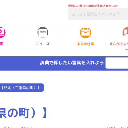
便利なお助けAI機能が実装されました!
未来の仕事
画
ニュース
まんがでよ
辞典で探したい言葉を入れよう
【紀北（三重県の町）】
県の町）】