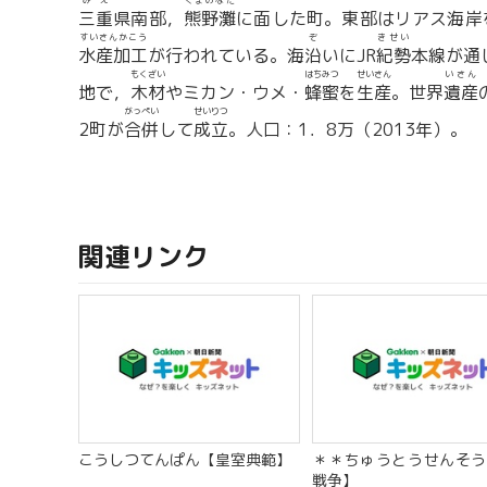
みえ
くまのなだ
三重
県南部，
熊野灘
に面した町。東部はリアス海岸
すいさんかこう
ぞ
きせい
水産加工
が行われている。海
沿
いにJR
紀勢
本線が通
もくざい
はちみつ
せいさん
いさん
地で，
木材
やミカン・ウメ・
蜂蜜
を
生産
。世界
遺産
がっぺい
せいりつ
2町が
合併
して
成立
。人口：1．8万（2013年）。
関連リンク
こうしつてんぱん【皇室典範】
＊＊ちゅうとうせんそう
戦争】