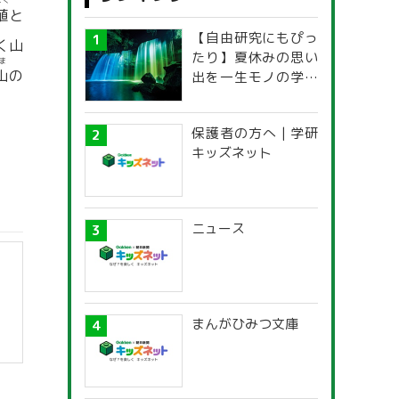
ょく
殖
と
【自由研究にもぴっ
く山
たり】夏休みの思い
ま
山
の
出を一生モノの学び
に！「光の不思議」
探究ガイド
保護者の方へ | 学研
キッズネット
ニュース
まんがひみつ文庫