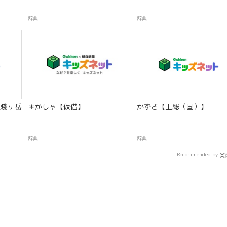
辞典
辞典
賤ヶ岳
＊かしゃ【仮借】
かずさ【上総（国）】
辞典
辞典
Recommended by