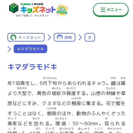
キッズネット
辞典
き
キマダラモドキ
キマダラモドキ
がつげじゅん
めす
おす
年1回発生し，6
月下旬
からあらわれるチョウ。
雌
は
雄
おおがた
はんもん
はったつ
りんえん
より
大型
で，黄色の
斑紋
が
発達
する。山地の
林縁
や草
じゅえき
みつ
原などにすみ，クヌギなどの
樹液
に集まる。花で
蜜
を
じゅえき
すうことはなく，
樹液
のほか，動物のふんやくさった
かじつ
おとず
かいちょう
み
果実
などを
訪
れる。
開張
：50〜60mm。
見
られる
じき
がつ
ぶんぷ
ほっかいどう
ほんしゅう
しこく
きゅうしゅう