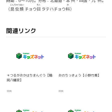
時期
：6〜10
月
。
分布
：
北海道
・
本州
・
四国
・
九州
。
こんちゅうるい
もく
か
（
昆虫類
チョウ
目
タテハチョウ
科
）
関連リンク
＊つるがおかはちまんぐう【鶴
おのちっきょう【小野竹喬】
岡八幡宮】
辞典
辞典