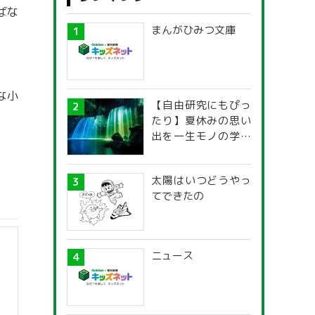
ばな
まんがひみつ文庫
な小
【自由研究にもぴっ
たり】夏休みの思い
出を一生モノの学び
に！「光の不思議」
探究ガイド
太陽はいつどうやっ
てできたの
ニュース