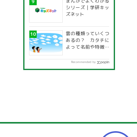
まんがでよくわかる
一覧」
シリーズ | 学研キッ
ズネット
雲の種類っていくつ
あるの？ カタチに
よって名前や特徴が
違うの？
Recommended by