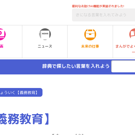
便利なお助けAI機能が実装されました!
未来の仕事
画
ニュース
まんがでよ
辞典で探したい言葉を入れよう
ょういく【義務教育】
義務教育】