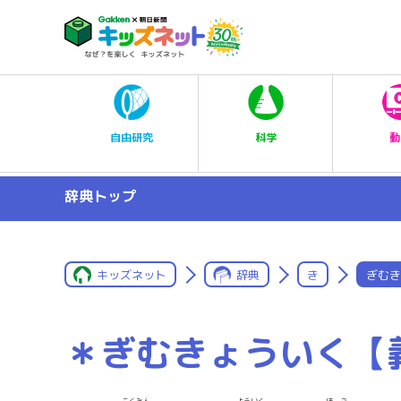
科学
自由研究
動
辞典トップ
キッズネット
辞典
き
ぎむき
＊ぎむきょういく【