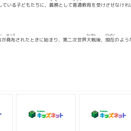
ぎむ
ふつう
している子どもたちに，
義務
として
普通
教育を受けさせなけれ
い
はっぷ
たいせん
げんざい
令
が
発布
されたときに始まり，第二次世界
大戦
後，
現在
のよう