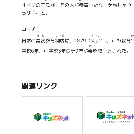
こくみん
よういく
ほご
すべての
国民
が，その人が
養育
したり，
保護
したり
らないこと。
コーチ
ぎむ
せいど
めいじ
れ
日本の
義務
教育
制度
は，1879（
明治
12）年の教育
ぎむ
学校6年，中学校3年の計9年が
義務
教育とされた。
関連リンク