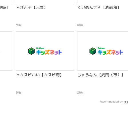
典範】
＊げんそ【元素】
ていめんせき【底面積】
辞典
辞典
＊カスピかい【カスピ海】
しゅうなん【周南（市）】
辞典
辞典
Recommended by