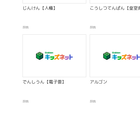
じんけん【人権】
こうしつてんぱん【皇室
辞典
辞典
でんしうん【電子雲】
アルゴン
辞典
辞典