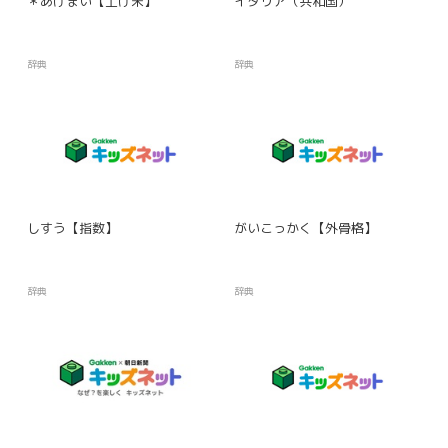
＊あげまい【上げ米】
イタリア（共和国）
辞典
辞典
しすう【指数】
がいこっかく【外骨格】
辞典
辞典