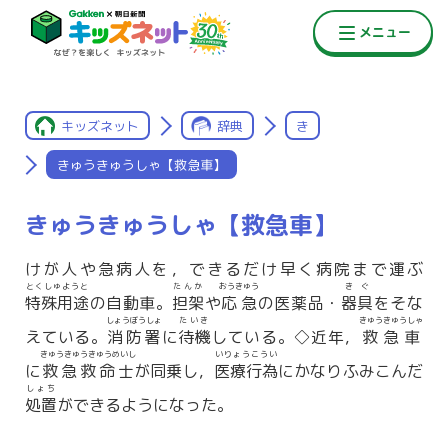
キッズネット
辞典
き
きゅうきゅうしゃ【救急車】
きゅうきゅうしゃ【救急車】
けが人や急病人を，できるだけ早く病院まで運ぶ
とくしゅようと
たんか
おうきゅう
きぐ
特殊用途
の自動車。
担架
や
応急
の医薬品・
器具
をそな
しょうぼうしょ
たいき
きゅうきゅうしゃ
えている。
消防署
に
待機
している。◇近年，
救急車
きゅうきゅうきゅうめいし
いりょうこうい
に
救急救命士
が同乗し，
医療行為
にかなりふみこんだ
しょち
処置
ができるようになった。