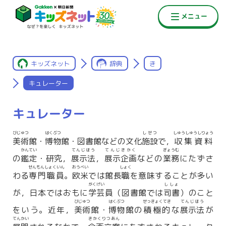
キッズネット
辞典
き
キュレーター
キュレーター
びじゅつ
はくぶつ
しせつ
しゅうしゅうしりょう
美術
館・
博物
館・図書館などの文化
施設
で，
収集資料
かんてい
てんじほう
てんじきかく
ぎょうむ
の
鑑定
・研究，
展示法
，
展示企画
などの
業務
にたずさ
せんもんしょくいん
おうべい
しょく
わる
専門職員
。
欧米
では館長
職
を意味することが多い
がくげい
ししょ
が，日本ではおもに
学芸
員（図書館では
司書
）のこと
びじゅつ
はくぶつ
せっきょくてき
てんじほう
をいう。近年，
美術
館・
博物
館の
積極的
な
展示法
が
てんかい
きかくりつあん