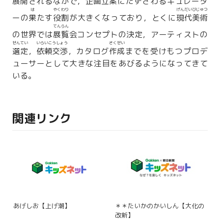
展開
されるなかで，
企画立案
にたずさわるキュレータ
は
やくわり
げんだいびじゅつ
ーの
果
たす
役割
が大きくなっており，とくに
現代美術
てんらん
の世界では
展覧
会コンセプトの決定，アーティストの
せんてい
いらいこうしょう
さくせい
選定
，
依頼交渉
，カタログ
作成
までを受けもつプロデ
ューサーとして大きな注目をあびるようになってきて
いる。
関連リンク
あげしお【上げ潮】
＊＊たいかのかいしん【大化の
改新】