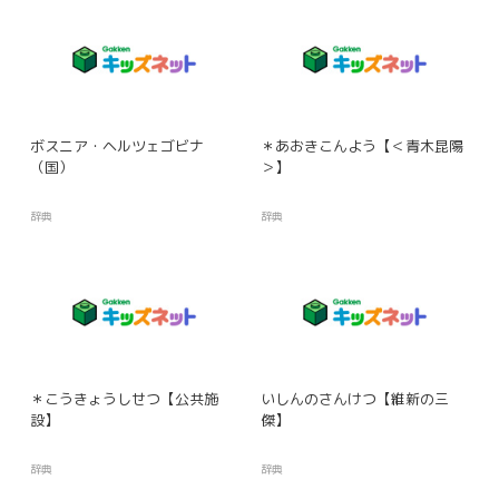
ボスニア・ヘルツェゴビナ
＊あおきこんよう【＜青木昆陽
（国）
＞】
辞典
辞典
＊こうきょうしせつ【公共施
いしんのさんけつ【維新の三
設】
傑】
辞典
辞典