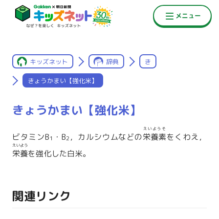
キッズネット
辞典
き
きょうかまい【強化米】
きょうかまい【強化米】
えいようそ
ビタミンB
・B
，カルシウムなどの
栄養素
をくわえ，
1
2
えいよう
栄養
を強化した白米。
関連リンク