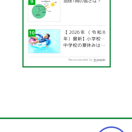
地球1周の長さは？
【2026年（令和8
年）最新】小学校・
中学校の夏休みはい
つからいつまで？ 都
道府県別「夏季休暇
Recommended by
一覧」