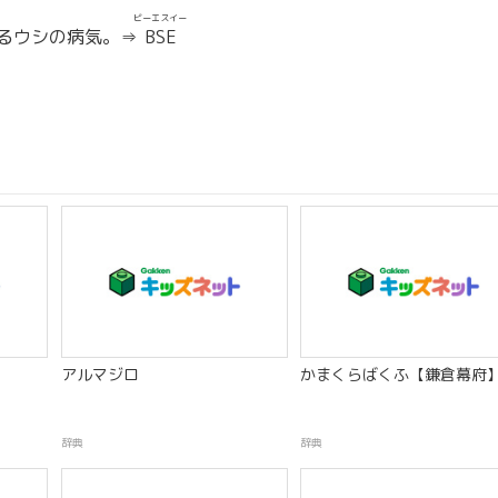
ビーエスイー
るウシの病気。⇒
BSE
アルマジロ
かまくらばくふ【鎌倉幕府
辞典
辞典