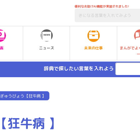
便利なお助けAI機能が実装されました!
未来の仕事
画
ニュース
まんがでよ
辞典で探したい言葉を入れよう
ぎゅうびょう【狂牛病 】
【狂牛病 】