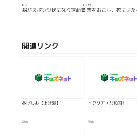
のう
しょうがい
脳
がスポンジ状になり運動
障害
をおこし，死にいた
関連リンク
あげしお【上げ潮】
イタリア（共和国）
辞典
辞典