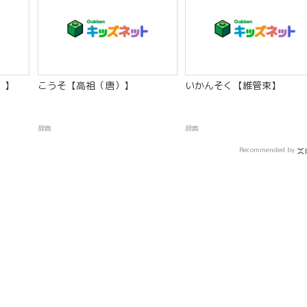
）】
こうそ【高祖（唐）】
いかんそく【維管束】
辞典
辞典
Recommended by