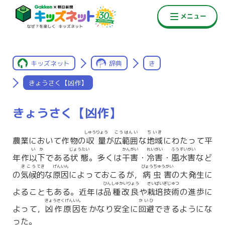
キッズネット
辞典
き
きょうさく【凶作】
きょうさく【凶作】
しゅうりょう
こうはんい
ちいき
農業において作物の
収量
が
広範囲
な
地域
にわたって平
いか
じょうたい
かんがい
れいがい
ふうすいがい
年作
以下
である
状態
。多くは
干害
・
冷害
・
風水害
など
きこう
てき
げんいん
びょうちゅうがい
の
気候
的
な
原因
によっておこるが，
病虫害
の大発生に
ひんしゅかいりょう
さいばいぎじゅつ
よることもある。近年は
品種改良
や
栽培技術
の進歩に
きょうさくげんいん
かいひ
よって，
凶作原因
をかなり安全に
回避
できるようにな
った。