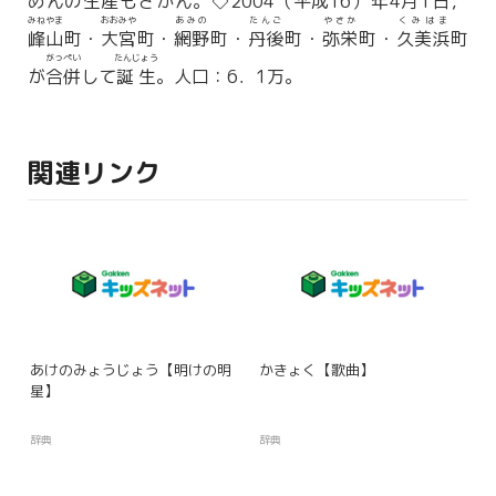
めんの
生産
もさかん。◇2004（
平成
16）年4月1日，
みねやま
おおみや
あみの
たんご
やさか
くみはま
峰山
町・
大宮
町・
網野
町・
丹後
町・
弥栄
町・
久美浜
町
がっぺい
たんじょう
が
合併
して
誕生
。人口：6．1万。
関連リンク
あけのみょうじょう【明けの明
かきょく【歌曲】
星】
辞典
辞典