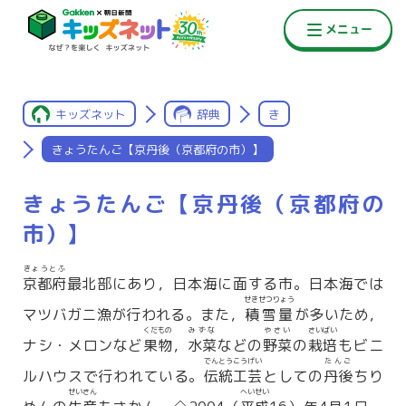
キッズネット
辞典
き
きょうたんご【京丹後（京都府の市）】
きょうたんご【京丹後（京都府の
市）】
きょうとふ
京都府
最北部にあり，日本海に面する市。日本海では
せきせつりょう
マツバガニ漁が行われる。また，
積雪量
が多いため，
くだもの
みずな
やさい
さいばい
ナシ・メロンなど
果物
，
水菜
などの
野菜
の
栽培
もビニ
でんとうこうげい
たんご
ルハウスで行われている。
伝統工芸
としての
丹後
ちり
せいさん
へいせい