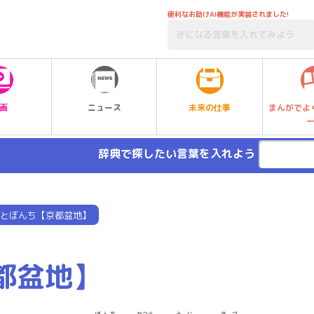
便利なお助けAI機能が実装されました!
未来の仕事
画
ニュース
まんがでよ
辞典で探したい言葉を入れよう
とぼんち【京都盆地】
都盆地】