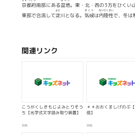
きょうとふ
ぼんち
京都府
南部にある
盆地
。東・北・西の3方をひくい
よど
きこう
ないりくせい
東部で合流して
淀
川となる。
気候
は
内陸性
で，冬は
関連リンク
こうがくしきもじよみとりそう
＊＊おおくましげのぶ【
ち【光学式文字読み取り装置】
信】
辞典
辞典