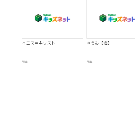
イエス＝キリスト
＊うみ【海】
辞典
辞典