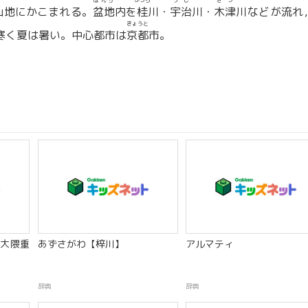
ぼんち
かつら
うじ
きづ
山地にかこまれる。
盆地
内を
桂
川・
宇治
川・
木津
川などが流れ
きょうと
寒く夏は暑い。中心都市は
京都
市。
大隈重
あずさがわ【梓川】
アルマティ
辞典
辞典