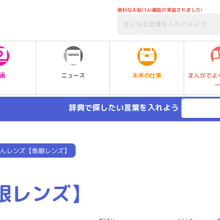
便利なお助けAI機能が実装されました!
未来の仕事
画
ニュース
まんがでよ
辞典で探したい言葉を入れよう
んレンズ【魚眼レンズ】
眼レンズ】