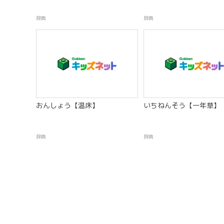
辞典
辞典
おんしょう【温床】
いちねんそう【一年草】
辞典
辞典