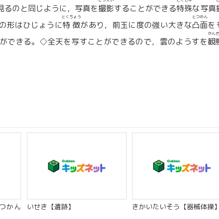
さつえい
とくしゅ
見るのと同じように，写真を
撮影
することができる
特殊
な写真
とくちょう
とつめん
の形はひじょうに
特徴
があり，前玉に度の強い大きな
凸面
を
かん
とができる。◇全天を写すことができるので，雲のようすを
観
つかん
いせき【遺跡】
きかいたいそう【器械体操