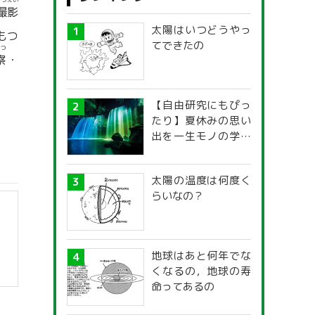
さつえい
撮影
太陽はいつどうやっ
もつ
てできたの
さつ
察
・
【自由研究にもぴっ
たり】夏休みの思い
出を一生モノの学び
に！「光の不思議」
探究ガイド
太陽の温度は何度く
らいなの？
地球はあと何年でな
くなるの，地球の寿
命ってあるの
】