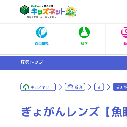
科学
自由研究
動
辞典トップ
キッズネット
辞典
き
ぎょが
ぎょがんレンズ【魚