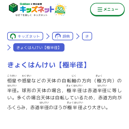
キッズネット
辞典
き
きょくはんけい【極半径】
きょくはんけい【極半径】
こうせい
わくせい
じく
きょく
恒星
や
惑星
などの天体の自転
軸
の方向（
極
方向）の
はんけい
きょくはんけい
はんけい
半径
。球形の天体の場合，
極半径
は赤道
半径
に等し
い。多くの場合天体は自転しているため，赤道方向が
はんけい
きょくはんけい
ふくらみ，赤道
半径
のほうが
極半径
より大きい。