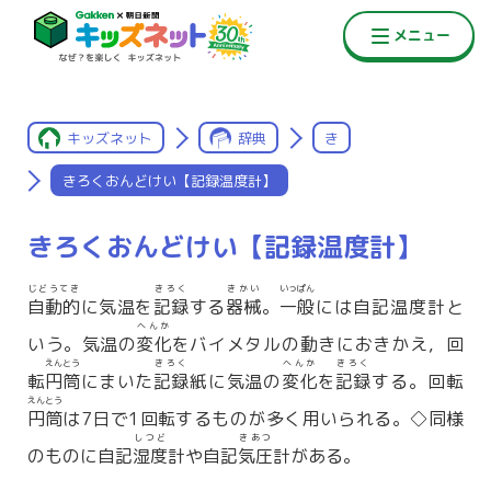
キッズネット
辞典
き
きろくおんどけい【記録温度計】
きろくおんどけい【記録温度計】
じどうてき
きろく
きかい
いっぱん
自動的
に気温を
記録
する
器械
。
一般
には自記温度計と
へんか
いう。気温の
変化
をバイメタルの動きにおきかえ，回
えんとう
きろく
へんか
きろく
転
円筒
にまいた
記録
紙に気温の
変化
を
記録
する。回転
えんとう
円筒
は7日で1回転するものが多く用いられる。◇同様
しつど
きあつ
のものに自記
湿度
計や自記
気圧
計がある。