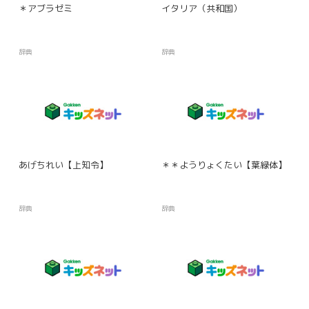
＊アブラゼミ
イタリア（共和国）
辞典
辞典
あげちれい【上知令】
＊＊ようりょくたい【葉緑体】
辞典
辞典