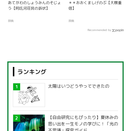
あてがわのしょうみんのそじょ
＊＊おおくましげのぶ【大隈重
う【阿氐河荘民の訴状】
信】
辞典
辞典
Recommended by
ランキング
太陽はいつどうやってできたの
【自由研究にもぴったり】夏休みの
思い出を一生モノの学びに！「光の
不思議」探究ガイド