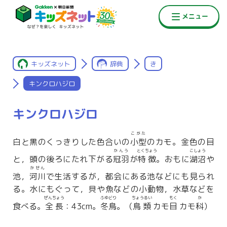
キッズネット
辞典
き
キンクロハジロ
キンクロハジロ
こがた
白と黒のくっきりした色合いの
小型
のカモ。金色の目
かんう
とくちょう
こしょう
と，頭の後ろにたれ下がる
冠羽
が
特徴
。おもに
湖沼
や
かせん
池，
河川
で生活するが，都会にある池などにも見られ
る。水にもぐって，貝や魚などの小動物，水草などを
ぜんちょう
ふゆどり
ちょうるい
もく
か
食べる。
全長
：43cm。
冬鳥
。（
鳥類
カモ
目
カモ
科
）