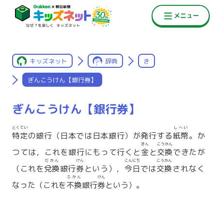
キッズネット
辞典
き
ぎんこうけん【銀行券】
ぎんこうけん【銀行券】
とくてい
しへい
特定
の銀行（日本では日本銀行）が発行する
紙幣
。か
きん
こうかん
つては，これを銀行にもって行くと
金
と
交換
できたが
だかん
けん
こんにち
こうかん
（これを
兌換
銀行
券
という），
今日
では
交換
されなく
ふかん
けん
なった（これを
不換
銀行
券
という）。