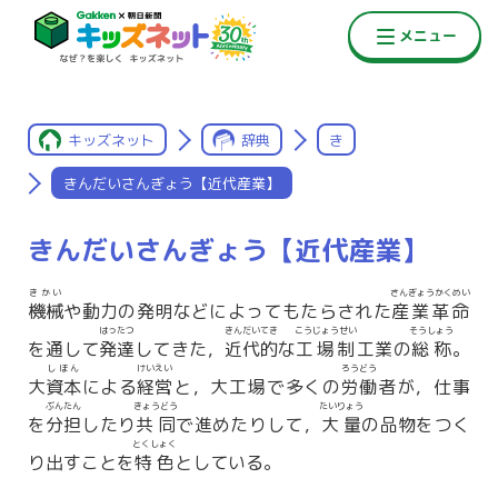
キッズネット
辞典
き
きんだいさんぎょう【近代産業】
きんだいさんぎょう【近代産業】
きかい
さんぎょうかくめい
機械
や動力の発明などによってもたらされた
産業革命
はったつ
きんだいてき
こうじょうせい
そうしょう
を通して
発達
してきた，
近代的
な
工場制
工業の
総称
。
しほん
けいえい
ろうどう
大
資本
による
経営
と，大工場で多くの
労働
者が，仕事
ぶんたん
きょうどう
たいりょう
を
分担
したり
共同
で進めたりして，
大量
の品物をつく
とくしょく
り出すことを
特色
としている。