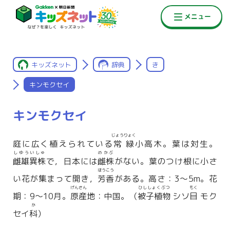
キッズネット
辞典
き
キンモクセイ
キンモクセイ
じょうりょく
庭に広く植えられている
常緑
小高木。葉は対生。
しゆういしゅ
めかぶ
雌雄異株
で，日本には
雌株
がない。葉のつけ根に小さ
ほうこう
い花が集まって開き，
芳香
がある。高さ：3〜5m。花
げんさん
ひししょくぶつ
もく
期：9〜10月。
原産
地：中国。（
被子植物
シソ
目
モク
か
セイ
科
）