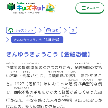
キッズネット
辞典
き
きんゆうきょうこう【金融恐慌】
きんゆうきょうこう【金融恐慌】
きぎょう
たいしゃくかんけい
きんゆうきかん
しはら
企業
間の
貸借関係
のゆきづまりから，
金融機関
の
支払
ふのう
とうさん
きんゆうそしき
こんらん
い
不能
・
倒産
が生じ，
金融組織
が
混乱
，まひするこ
きょうこう
てんけいてき
れい
と。1927（昭和2）年におこった
恐慌
が
典型的
な
例
かいしゅうふのう
けいえい
で，
回収不能
の手形をかかえて
経営
が苦しくなった銀
ふあん
よきん
行がふえ，
不安
を感じた人々が
預金
引き出しにおしか
けたため，多くの銀行が休業した。