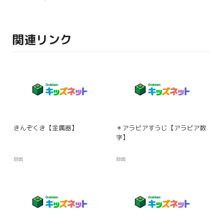
関連リンク
きんぞくき【金属器】
＊アラビアすうじ【アラビア数
字】
辞典
辞典