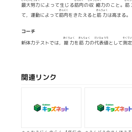
さいだいどりょく
きんにく
しゅうしゅく
きんり
最大努力
によって生じる
筋肉
の
収縮
力のこと。
筋
きんにく
きんりょく
て，運動によって
筋肉
をきたえると
筋力
は高まる。
コーチ
あくりょく
きんりょく
だいひょうち
そくてい
新体力テストでは，
握力
を
筋力
の
代表値
として
測定
関連リンク