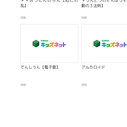
＊＊おうにんのらん【応仁の
＊うんどうのさんほうそ
乱】
動の３法則】
辞典
辞典
でんしうん【電子雲】
アルカロイド
辞典
辞典