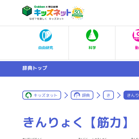
科学
自由研究
動
辞典トップ
キッズネット
辞典
き
きんり
きんりょく【筋力】