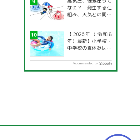
高気圧、低気圧って
なに？ 発生する仕
組み、天気との関係
は？
【2026年（令和8
年）最新】小学校・
中学校の夏休みはい
つからいつまで？ 都
道府県別「夏季休暇
Recommended by
一覧」