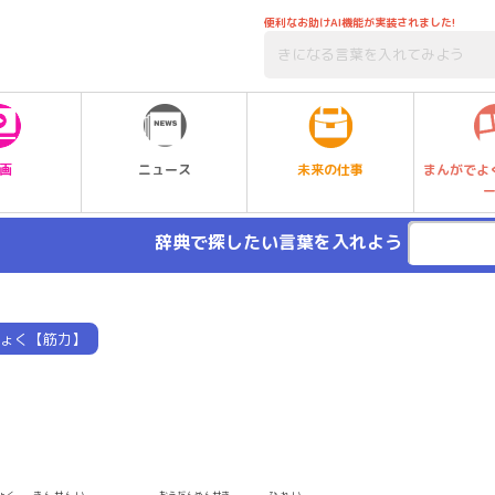
便利なお助けAI機能が実装されました!
未来の仕事
画
ニュース
まんがでよ
辞典で探したい言葉を入れよう
ょく【筋力】