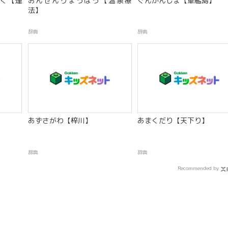
く【運
おんせんりょうほう【温泉療
ぐんかんじま【軍艦島】
法】
辞典
辞典
あずさがわ【梓川】
あまくだり【天下り】
辞典
辞典
Recommended by