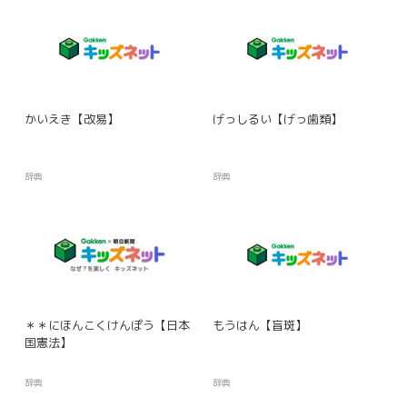
かいえき【改易】
げっしるい【げっ歯類】
辞典
辞典
＊＊にほんこくけんぽう【日本
もうはん【盲斑】
国憲法】
辞典
辞典