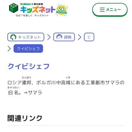
キッズネット
辞典
く
クイビシェフ
クイビシェフ
れんぽう
いき
ロシア
連邦
，ボルガ川中流
域
にある工業都市サマラの
きゅうめい
旧名
。⇒サマラ
関連リンク