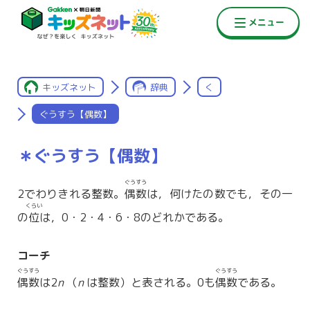
キッズネット
辞典
く
ぐうすう【偶数】
＊ぐうすう【偶数】
ぐうすう
2でわりきれる整数。
偶数
は，何けたの数でも，その一
くらい
の
位
は，0・2・4・6・8のどれかである。
コーチ
ぐうすう
ぐうすう
偶数
は2
n
（
n
は整数）と表される。0も
偶数
である。