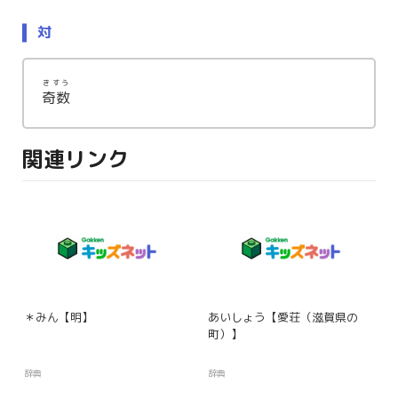
対
きすう
奇数
関連リンク
＊みん【明】
あいしょう【愛荘（滋賀県の
町）】
辞典
辞典