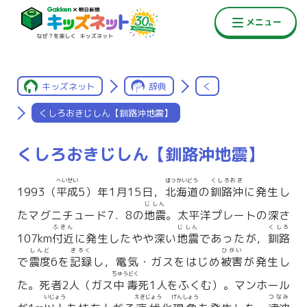
キッズネット
辞典
く
くしろおきじしん【釧路沖地震】
くしろおきじしん【釧路沖地震】
へいせい
ほっかいどう
くしろおき
1993（
平成
5）年1月15日，
北海道
の
釧路沖
に発生し
じしん
たマグニチュード7．8の
地震
。太平洋プレートの深さ
ふきん
じしん
くしろ
107km
付近
に発生したやや深い
地震
であったが，
釧路
しんど
きろく
ひがい
で
震度
6を
記録
し，電気・ガスをはじめ
被害
が発生し
ちゅうどく
た。死者2人（ガス
中毒
死1人をふくむ）。マンホール
いじょう
えきじょう
げんしょう
つなみ