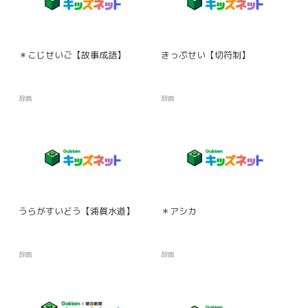
＊こじせいご【故事成語】
きっぷせい【切符制】
辞典
辞典
うらがすいどう【浦賀水道】
＊アシカ
辞典
辞典