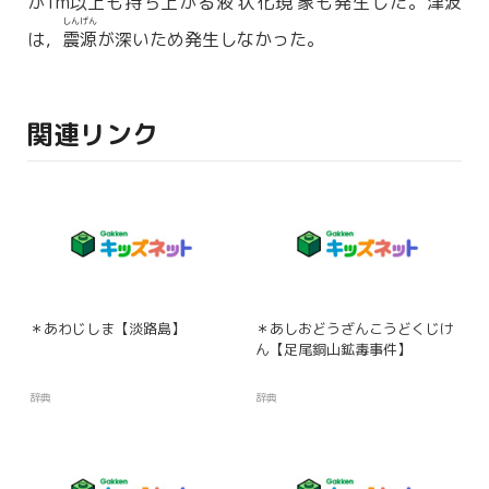
が1m
以上
も持ち上がる
液状
化
現象
も発生した。
津波
しんげん
は，
震源
が深いため発生しなかった。
関連リンク
＊あわじしま【淡路島】
＊あしおどうざんこうどくじけ
ん【足尾銅山鉱毒事件】
辞典
辞典