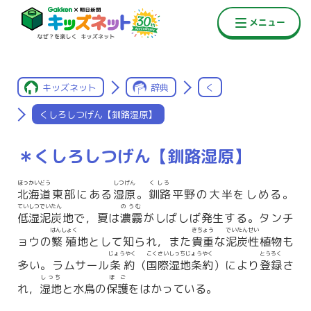
キッズネット
辞典
く
くしろしつげん【釧路湿原】
＊くしろしつげん【釧路湿原】
ほっかいどう
しつげん
くしろ
北海道
東部にある
湿原
。
釧路
平野の大半をしめる。
ていしつでいたん
のうむ
低湿泥炭
地で，夏は
濃霧
がしばしば発生する。タンチ
はんしょく
きちょう
でいたんせい
ョウの
繁殖
地として知られ，また
貴重
な
泥炭性
植物も
じょうやく
こくさいしっちじょうやく
とうろく
多い。ラムサール
条約
（
国際湿地条約
）により
登録
さ
しっち
ほご
れ，
湿地
と水鳥の
保護
をはかっている。