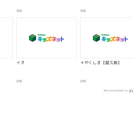
辞典
辞典
】
イオ
＊やくしま【屋久島】
辞典
辞典
Recommended by