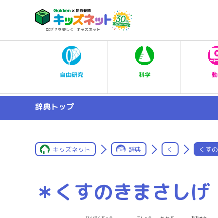
科学
自由研究
動
辞典トップ
キッズネット
辞典
く
くすの
＊くすのきまさしげ