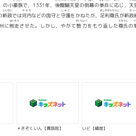
ごうぞく
ごだいごてんのう
とうばく
きょへい
おう
てん
）の小
豪族
で，1331年，
後醍醐天皇
の
倒幕
の
挙兵
に
応
じ，
天
しんせい
かわち
しゅご
あしかがたかうじ
せい
の
新政
では
河内
などの国守と
守護
をかねたが，
足利尊氏
が新
政
はいそう
せいりょく
たかうじ
ぐ
州に
敗走
させた。しかし，やがて
勢力
をもり返した
尊氏
の
＊きぞくいん【貴族院】
いど【緯度】