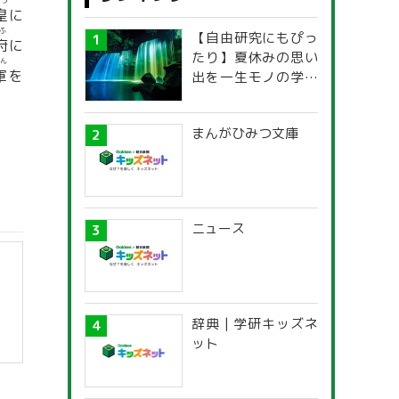
のう
皇
に
ふ
【自由研究にもぴっ
府
に
たり】夏休みの思い
ん
軍
を
出を一生モノの学び
に！「光の不思議」
探究ガイド
まんがひみつ文庫
ニュース
辞典 | 学研キッズネ
ット