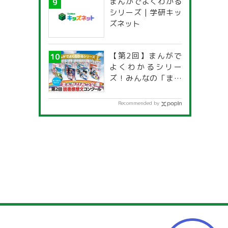
まんがでよくわかる
一覧」
シリーズ | 学研キッ
ズネット
【第2回】まんがで
よくわかるシリー
ズ！みんなの「まん
がひみつ文庫」読書
感想文コンクール
Recommended by