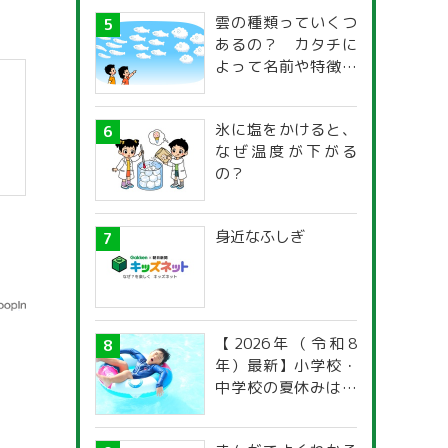
雲の種類っていくつ
あるの？ カタチに
よって名前や特徴が
違うの？
氷に塩をかけると、
なぜ温度が下がる
の？
身近なふしぎ
【2026年（令和8
年）最新】小学校・
中学校の夏休みはい
つからいつまで？ 都
道府県別「夏季休暇