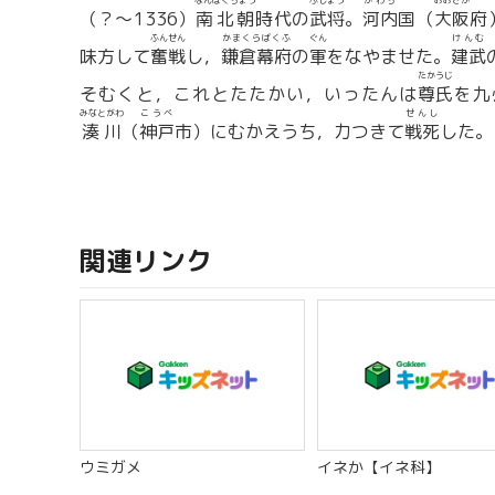
なんぼくちょう
ぶしょう
かわち
おおさか
（？〜1336）
南北朝
時代の
武将
。
河内
国（
大阪
府
ふんせん
かまくらばくふ
ぐん
けんむ
味方して
奮戦
し，
鎌倉幕府
の
軍
をなやませた。
建武
たかうじ
そむくと，これとたたかい，いったんは
尊氏
を九
みなとがわ
こうべ
せんし
湊川
（
神戸
市）にむかえうち，力つきて
戦死
した。
関連リンク
ウミガメ
イネか【イネ科】