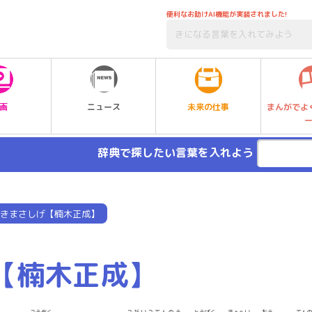
便利なお助けAI機能が実装されました!
未来の仕事
画
ニュース
まんがでよ
辞典で探したい言葉を入れよう
きまさしげ【楠木正成】
【楠木正成】