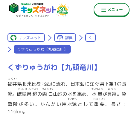
キッズネット
辞典
く
くずりゅうがわ【九頭竜川】
くずりゅうがわ【九頭竜川】
ふくい
福井
県北東部を北西に流れ，日本海に注ぐ県下第1の長
ぎふけん
きょう
りょうはく
すいりょう
ほうふ
流。
岐阜県
境
の
両白
山地の水を集め，
水量
が
豊富
。発
すいげん
じゅうよう
電所が多い。かんがい用
水源
として
重要
。長さ：
116km。