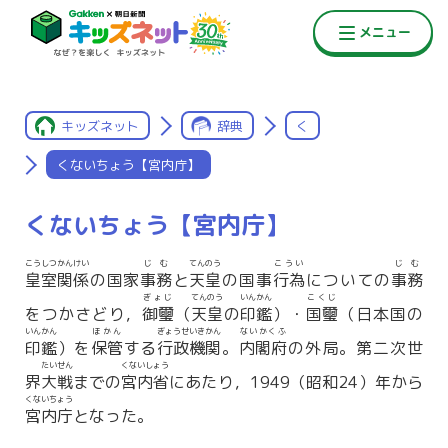
キッズネット
辞典
く
くないちょう【宮内庁】
くないちょう【宮内庁】
こうしつかんけい
じむ
てんのう
こうい
じむ
皇室関係
の国家
事務
と
天皇
の国事
行為
についての
事務
ぎょじ
てんのう
いんかん
こくじ
をつかさどり，
御璽
（
天皇
の
印鑑
）・
国璽
（日本国の
いんかん
ほかん
ぎょうせいきかん
ないかくふ
印鑑
）を
保管
する
行政機関
。
内閣府
の外局。第二次世
たいせん
くないしょう
界
大戦
までの
宮内省
にあたり，1949（昭和24）年から
くないちょう
宮内庁
となった。