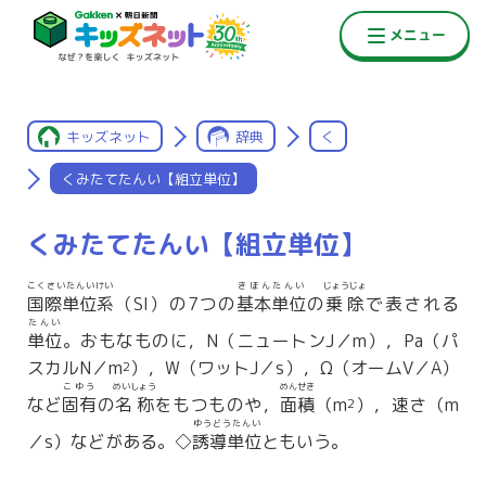
キッズネット
辞典
く
くみたてたんい【組立単位】
くみたてたんい【組立単位】
こくさいたんいけい
きほんたんい
じょうじょ
国際単位系
（SI）の7つの
基本単位
の
乗除
で表される
たんい
単位
。おもなものに，N（ニュートンJ／m），Pa（パ
スカルN／m
），W（ワットJ／s），Ω（オームV／A）
2
こゆう
めいしょう
めんせき
など
固有
の
名称
をもつものや，
面積
（m
），速さ（m
2
ゆうどうたんい
／s）などがある。◇
誘導単位
ともいう。