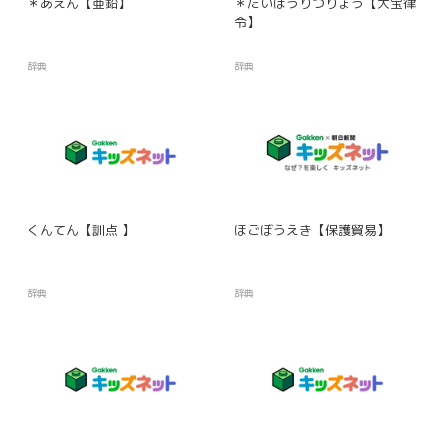
＊あえん【亜鉛】
＊たいほうりつりょう【大宝律
令】
辞典
辞典
くんてん【訓点 】
ほごぼうえき【保護貿易】
辞典
辞典