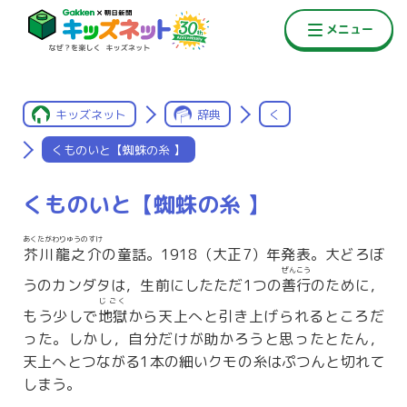
キッズネット
辞典
く
くものいと【蜘蛛の糸 】
くものいと【蜘蛛の糸 】
あくたがわりゅうのすけ
芥川龍之介
の童話。1918（大正7）年発表。大どろぼ
ぜんこう
うのカンダタは，生前にしたただ1つの
善行
のために，
じごく
もう少しで
地獄
から天上へと引き上げられるところだ
った。しかし，自分だけが助かろうと思ったとたん，
天上へとつながる1本の細いクモの糸はぷつんと切れて
しまう。