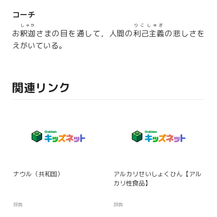
コーチ
しゃか
りこしゅぎ
お
釈迦
さまの目を通して，人間の
利己主義
の悲しさを
えがいている。
関連リンク
ナウル（共和国）
アルカリせいしょくひん【アル
カリ性食品】
辞典
辞典