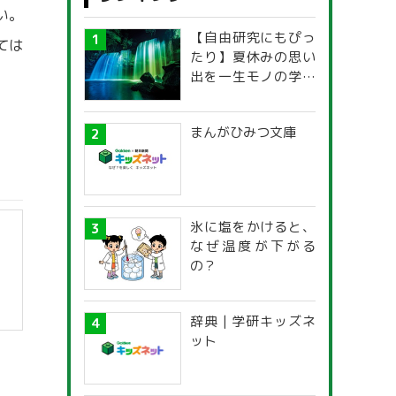
い。
【自由研究にもぴっ
ては
たり】夏休みの思い
出を一生モノの学び
に！「光の不思議」
探究ガイド
まんがひみつ文庫
氷に塩をかけると、
なぜ温度が下がる
の？
辞典 | 学研キッズネ
ット