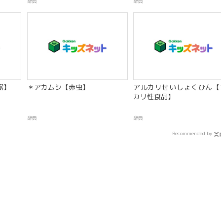
辞典
辞典
弼】
＊アカムシ【赤虫】
アルカリせいしょくひん【
カリ性食品】
辞典
辞典
Recommended by