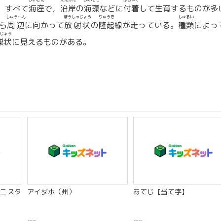
かいさん
えんがん
かいそう
ふちゃく
。すべて
海産
で，
沿岸
の
海藻
などに
付着
して生育するものが多
しゅうへん
ほうしゃじょう
りゅうき
しゅるい
ら
周辺
に向かって
放射状
の
隆起
線が走っている。
種類
によっ
じょう
巣状
に見えるものがある。
ニスタ
アイダホ（州）
あてじ【当て字】