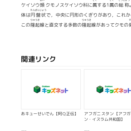
るい
ぞく
ぞく
そうしょう
ケイソウ
類
クモノスケイソウ科に
属
する1
属
の
総称
えんばんじょう
体は
円盤状
で，中央に円形のくぎりがあり，これか
りゅうき
りゅうき
す
この
隆起
線と直交する多数の
隆起
線があってクモの
関連リンク
あキューせいでん【阿Ｑ正伝】
アフガニスタン【アフガ
ン・イスラム共和国】