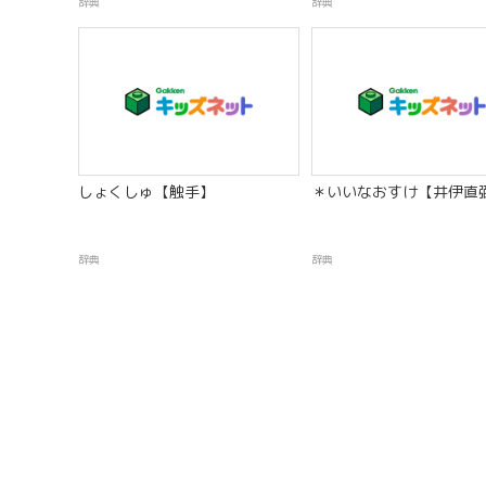
辞典
辞典
しょくしゅ【触手】
＊いいなおすけ【井伊直
辞典
辞典