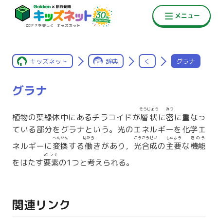
キッズネット
辞典
く
グラナ
グラナ
そうじょう
みつ
植物の葉緑体中にあるチラコイドが
層状
に
密
に重なっ
ている部分をグラナという。光のエネルギーを化学エ
へんかん
はたら
こうごうせい
しゅよう
きのう
ネルギーに
変換
する
働
きがあり，
光合成
の
主要
な
機能
ようそ
をはたす
要素
の1つと考えられる。
関連リンク