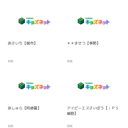
あさいち【朝市】
＊＊きせつ【季節】
辞典
辞典
あしゅら【阿修羅】
アイピーエスさいぼう【ｉＰＳ
細胞】
辞典
辞典