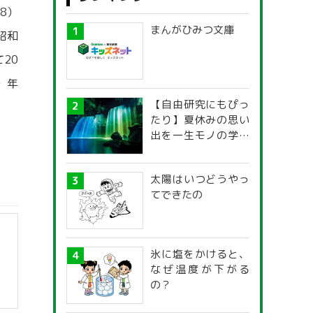
38）
まんがひみつ文庫
昭和
20
）年
【自由研究にもぴっ
たり】夏休みの思い
出を一生モノの学び
に！「光の不思議」
探究ガイド
太陽はいつどうやっ
てできたの
氷に塩をかけると、
なぜ温度が下がる
の？