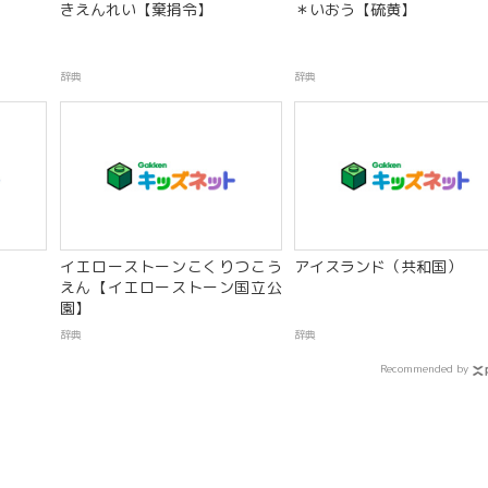
きえんれい【棄捐令】
＊いおう【硫黄】
辞典
辞典
）
イエローストーンこくりつこう
アイスランド（共和国）
えん【イエローストーン国立公
園】
辞典
辞典
Recommended by