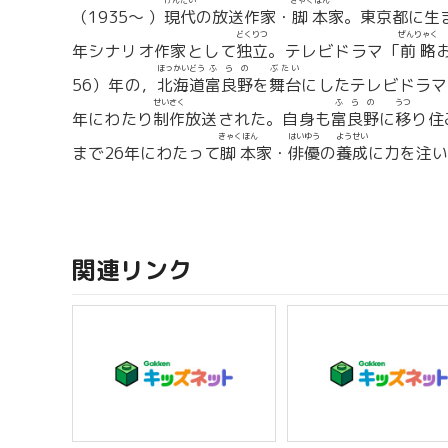
げんだい
きゃくほん
（1935〜 ）
現代
の放送作家・
脚本
家。東京都に生
どくりつ
ぜんりゃく
年シナリオ作家として
独立
。テレビドラマ「
前略
ほっかいどう
ふらの
ぶたい
56）年の，
北海道
富良野
を
舞台
にしたテレビドラマ
せいさく
ふらの
うつ
年にわたり
制作
放送された。自身も
富良野
に
移
り住
きゃくほん
はいゆう
ようせい
まで26年にわたって
脚本
家・
俳優
の
養成
に力を注い
関連リンク