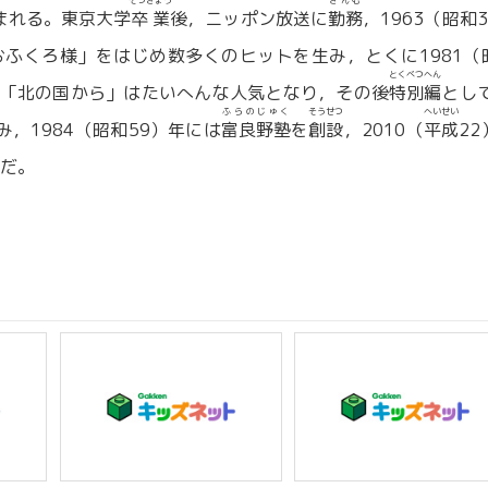
そつぎょう
きんむ
まれる。東京大学
卒業
後，ニッポン放送に
勤務
，1963（昭和
おふくろ様」をはじめ数多くのヒットを生み，とくに1981（
とくべつへん
「北の国から」はたいへんな人気となり，その後
特別編
として
ふらのじゅく
そうせつ
へいせい
み，1984（昭和59）年には
富良野塾
を
創設
，2010（
平成
22
だ。