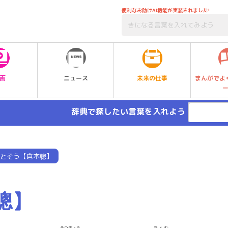
便利なお助けAI機能が実装されました!
未来の仕事
画
ニュース
まんがでよ
辞典で探したい言葉を入れよう
とそう【倉本聰】
聰】