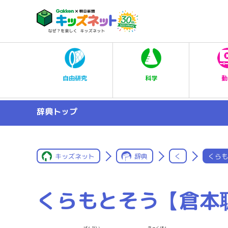
科学
自由研究
動
辞典トップ
キッズネット
辞典
く
くらも
くらもとそう【倉本