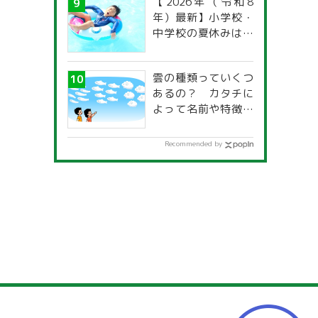
【2026年（令和8
年）最新】小学校・
中学校の夏休みはい
つからいつまで？ 都
道府県別「夏季休暇
雲の種類っていくつ
一覧」
あるの？ カタチに
よって名前や特徴が
違うの？
Recommended by