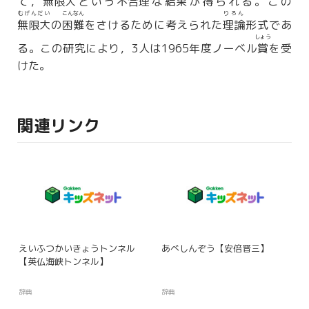
て，
無限大
という
不合理
な
結果
が
得
られる。この
むげんだい
こんなん
りろん
無限大
の
困難
をさけるために考えられた
理論
形式であ
しょう
る。この研究により，3人は1965年度ノーベル
賞
を受
けた。
関連リンク
えいふつかいきょうトンネル
あべしんぞう【安倍晋三】
【英仏海峡トンネル】
辞典
辞典