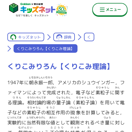
キッズネット
辞典
く
くりこみりろん【くりこみ理論】
くりこみりろん【くりこみ理論】
ともながしんいちろう
1947年に
朝永振一郎
，アメリカのシュウインガー，フ
かんせい
そりゅうし
かん
ァイマンによって
完成
された，電子など
素粒子
に
関
す
りろん
そうたいろんてき
りょうしろん
そりゅうしろん
る
理論
。
相対論的
場の
量子論
（
素粒子論
）を用いて電
そりゅうし
そうご
げんしょう
子などの
素粒子
の
相互
作用の
現象
を計算してみると，
じっけんてき
とうぜんゆうげん
あたい
かんそく
りょう
実験的
に
当然有限
な
値
として
観測
されるべき
量
に対し
むげんだい
ふごうり
けっか
え