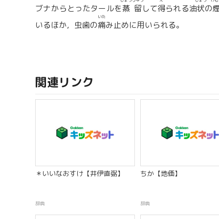
じょうりゅう
え
じょう
けむ
ブナからとったタールを
蒸留
して
得
られる油
状
の
いた
いるほか，虫歯の
痛
み止めに用いられる。
関連リンク
＊いいなおすけ【井伊直弼】
ちか【地価】
辞典
辞典