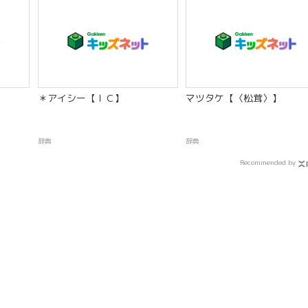
＊アイシー【ＩＣ】
マツタケ【〈松茸〉】
辞典
辞典
Recommended by