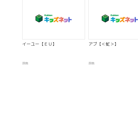
イーユー【ＥＵ】
アブ【＜虻＞】
辞典
辞典