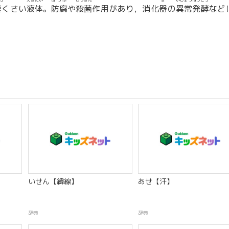
り
えきたい
ぼうふ
さっきん
き
いじょうはっこう
煙
くさい
液体
。
防腐
や
殺菌
作用があり，消化
器
の
異常発酵
など
いせん【緯線】
あせ【汗】
辞典
辞典