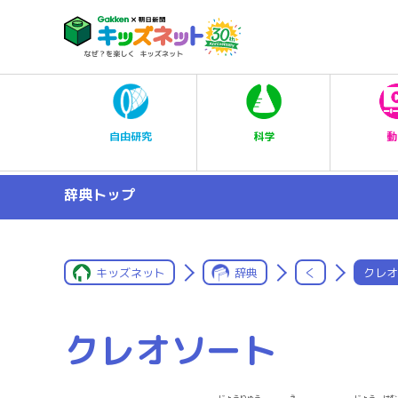
科学
自由研究
動
辞典トップ
キッズネット
辞典
く
クレオ
クレオソート