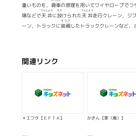
かっしゃ
重いものを，
滑車
の原理を用いてワイヤロープでつ
てんじょう
もう
てんじょう
場などで
天井
に
設
けられた
天井
走行クレーン，ジ
そうび
ーン，トラックに
装備
したトラッククレーンなど，
関連リンク
＊エフタ【ＥＦＴＡ】
かきん【家〈禽〉】