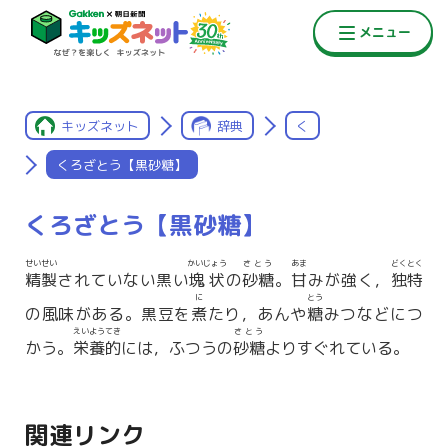
キッズネット
辞典
く
くろざとう【黒砂糖】
くろざとう【黒砂糖】
せいせい
かいじょう
さとう
あま
どくとく
精製
されていない黒い
塊状
の
砂糖
。
甘
みが強く，
独特
に
とう
の風味がある。黒豆を
煮
たり，あんや
糖
みつなどにつ
えいようてき
さとう
かう。
栄養的
には，ふつうの
砂糖
よりすぐれている。
関連リンク