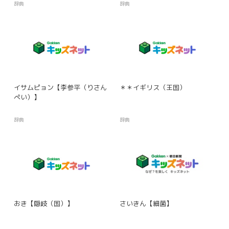
辞典
辞典
イサムピョン【李参平（りさん
＊＊イギリス（王国）
ぺい）】
辞典
辞典
おき【隠岐（国）】
さいきん【細菌】