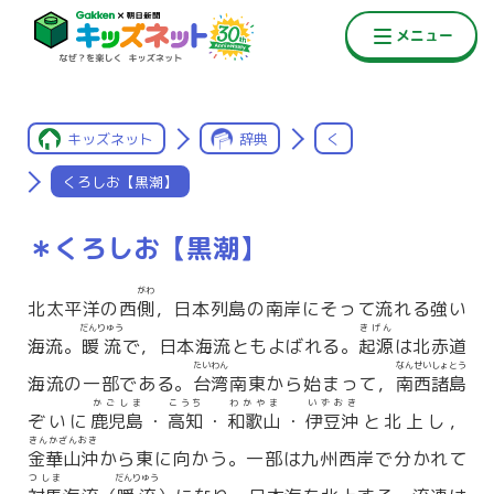
キッズネット
辞典
く
くろしお【黒潮】
＊くろしお【黒潮】
がわ
北太平洋の西
側
，日本列島の南岸にそって流れる強い
だんりゅう
きげん
海流。
暖流
で，日本海流ともよばれる。
起源
は北赤道
たいわん
なんせいしょとう
海流の一部である。
台湾
南東から始まって，
南西諸島
かごしま
こうち
わかやま
いずおき
ぞいに
鹿児島
・
高知
・
和歌山
・
伊豆沖
と北上し，
きんかざんおき
金華山沖
から東に向かう。一部は九州西岸で分かれて
つしま
だんりゅう