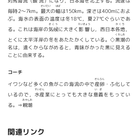
対馬
海流（
暖流
）になり，日本海を北上する。流速は
さいだい
はば
毎時2〜7km。
最大
の
幅
は150km。深さは400mにおよ
ぶ。海水の表面の温度は冬18℃，夏27℃ぐらいであ
きこう
えいきょう
かくち
る。これは海岸の
気候
に大きく
影響
し，西日本
各地
，
くろしお
とくに太平洋岸の冬をあたたかくしている。◇
黒潮
の
名は，遠くからながめると，青味がかった黒に見える
ことに由来する。
コーチ
さんらん
イワシなど多くの魚がこの海流の中で
産卵
・ふ化して
すいさん
いぎ
いるので，
水産
業にとっても大きな
意義
をもってい
おやしお
る。⇒
親潮
関連リンク