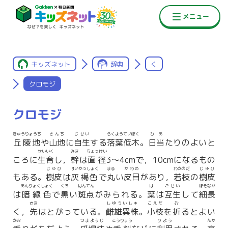
キッズネット
辞典
く
クロモジ
クロモジ
きゅうりょうち
さんち
じせい
らくようていぼく
ひあ
丘陵地
や
山地
に
自生
する
落葉低木
。
日当
たりのよいと
せいいく
みき
ちょっけい
ころに
生育
し，
幹
は
直径
3〜4cmで，10cmになるもの
じゅひ
はいかっしょく
まる
かわめ
わかえだ
じゅひ
もある。
樹皮
は
灰褐色
で
丸
い
皮目
があり，
若枝
の
樹皮
あんりょくしょく
くろ
はんてん
は
ごせい
ほそなが
は
暗緑色
で
黒
い
斑点
がみられる。
葉
は
互生
して
細長
さき
しゆういしゅ
こえだ
お
く，
先
はとがっている。
雌雄異株
。
小枝
を
折
るとよい
かお
つまようじ
こうりょう
りよう
たか