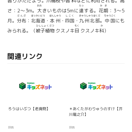
香
りがただよう。
爪楊枝
や
香料
などに
利用
される。
高
おお
たっ
かき
さ：2〜3m。
大
きいものは5mに
達
する。
花期
：3〜5
ぶんぷ
ほっかいどう
ほんしゅう
しこく
きゅうしゅうほくぶ
ちゅうごく
月。
分布
：
北海道
・
本州
・
四国
・
九州北部
。
中国
にも
ひししょくぶつ
もく
か
みられる。（
被子植物
クスノキ
目
クスノキ
科
）
関連リンク
ろうはいぶつ【老廃物】
＊あくたがわりゅうのすけ【芥
川龍之介】
辞典
辞典