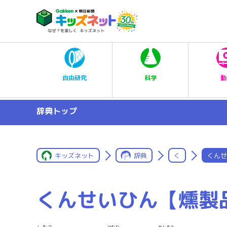
科学
自由研究
動
辞典トップ
キッズネット
辞典
く
くんせ
くんせいひん【燻製