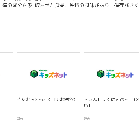
けむり
せいぶん
きゅうしゅう
どくとく
ほぞん
に
煙
の
成分
を
吸収
させた食品。
独特
の風味があり，
保存
がきく
きたむらとうこく【北村透谷】
＊えんしょくはんのう【炎
応】
辞典
辞典