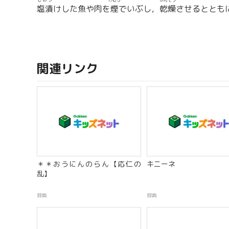
しおづ
けむり
かんそう
塩漬
けした魚や肉を
煙
でいぶし，
乾燥
させるととも
関連リンク
＊＊おうにんのらん【応仁の
キニーネ
乱】
辞典
辞典