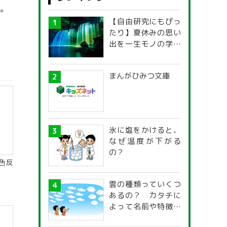
。
【自由研究にもぴっ
たり】夏休みの思い
出を一生モノの学び
に！「光の不思議」
探究ガイド
まんがひみつ文庫
氷に塩をかけると、
なぜ温度が下がる
の？
色反
雲の種類っていくつ
あるの？ カタチに
よって名前や特徴が
違うの？