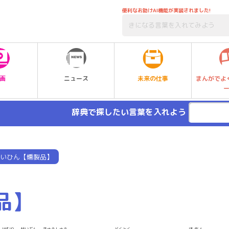
便利なお助けAI機能が実装されました!
未来の仕事
画
ニュース
まんがでよ
辞典で探したい言葉を入れよう
いひん【燻製品】
品】