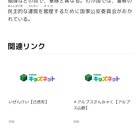
規律
などの点で，
軍隊
と
異
なる。わが国では，
警察
の
みんしゅてき
うんえい
かんり
民主的
な
運営
を
管理
するために国家公安委員会がおか
れている。
関連リンク
いぜんけい【已然形】
＊アルプスさんみゃく【アルプ
ス山脈】
辞典
辞典