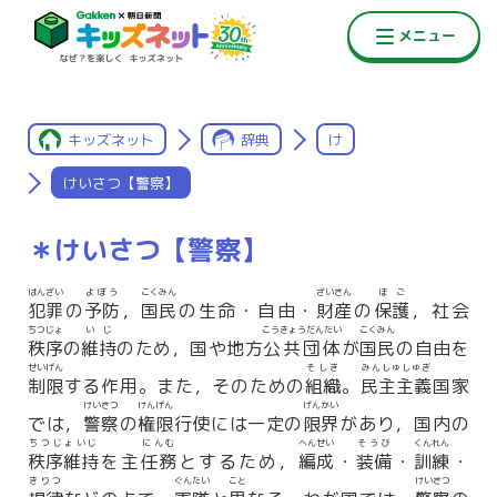
キッズネット
辞典
け
けいさつ【警察】
＊けいさつ【警察】
はんざい
よぼう
こくみん
ざいさん
ほご
犯罪
の
予防
，
国民
の生命・自由・
財産
の
保護
，社会
ちつじょ
いじ
こうきょうだんたい
こくみん
秩序
の
維持
のため，国や地方
公共団体
が
国民
の自由を
せいげん
そしき
みんしゅしゅぎ
制限
する作用。また，そのための
組織
。
民主主義
国家
けいさつ
けんげん
げんかい
では，
警察
の
権限
行使には一定の
限界
があり，国内の
ちつじょいじ
にんむ
へんせい
そうび
くんれん
秩序維持
を主
任務
とするため，
編成
・
装備
・
訓練
・
きりつ
ぐんたい
こと
けいさつ