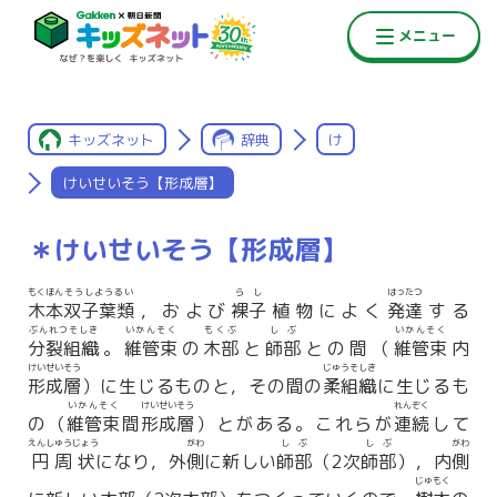
キッズネット
辞典
け
けいせいそう【形成層】
＊けいせいそう【形成層】
もくほん
そうしようるい
らし
はったつ
木本
双子葉類
，および
裸子
植物によく
発達
する
ぶんれつそしき
いかんそく
もくぶ
しぶ
いかんそく
分裂組織
。
維管束
の
木部
と
師部
との間（
維管束
内
けいせいそう
じゅうそしき
形成層
）に生じるものと，その間の
柔組織
に生じるも
いかんそく
けいせいそう
れんぞく
の（
維管束
間
形成層
）とがある。これらが
連続
して
えんしゅうじょう
がわ
しぶ
しぶ
がわ
円周状
になり，外
側
に新しい
師部
（2次
師部
），内
側
じゅもく