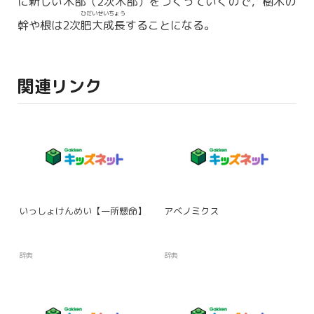
に新しい木部（2次木部）をつくっていくので，
樹木
の
ひだいせいちょう
幹や根は2次
肥大成長
することになる。
関連リンク
いっしょけんめい【一所懸命】
アベノミクス
辞典
辞典