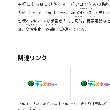
きのう
手軽にもちはこびができ，パソコンなみの
機能
りゃくしょう
PDA（Personal Digital Assistantの
略称
）ともい
かのう
けいたい
を使わずにペンで手書き入力も
可能
。
携帯
電話な
こうきのう
たきのう
は，
高機能
化・
多機能
化が進んでいる。
関連リンク
アルカリせいしょくひん【アル
＊やしきもり【屋敷森】
カリ性食品】