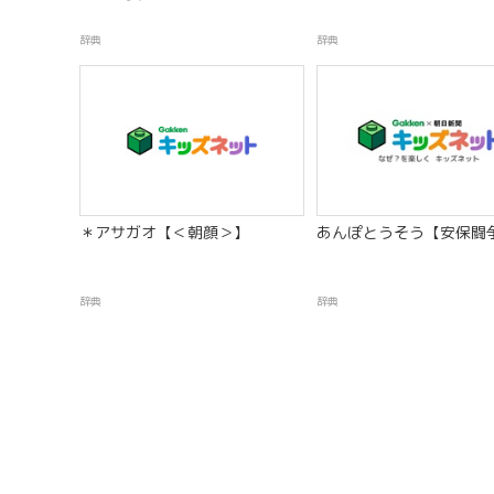
辞典
辞典
＊アサガオ【＜朝顔＞】
あんぽとうそう【安保闘
辞典
辞典