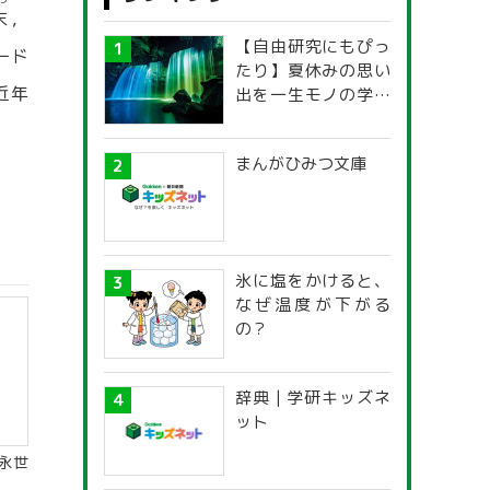
つ
末
，
【自由研究にもぴっ
ード
たり】夏休みの思い
近年
出を一生モノの学び
に！「光の不思議」
探究ガイド
まんがひみつ文庫
氷に塩をかけると、
なぜ温度が下がる
の？
辞典 | 学研キッズネ
ット
永世