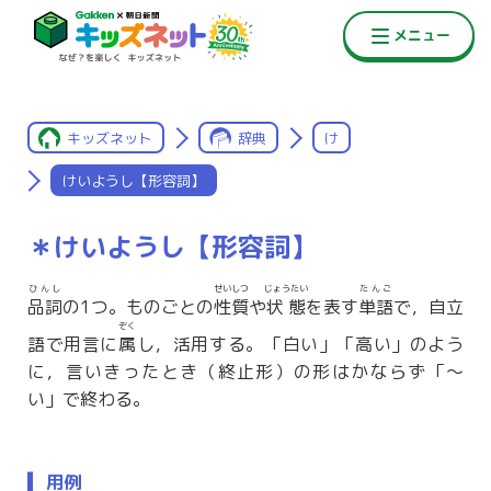
キッズネット
辞典
け
けいようし【形容詞】
＊けいようし【形容詞】
ひんし
せいしつ
じょうたい
たんご
品詞
の1つ。ものごとの
性質
や
状態
を表す
単語
で，自立
ぞく
語で用言に
属
し，活用する。「白い」「高い」のよう
に，言いきったとき（終止形）の形はかならず「〜
い」で終わる。
用例