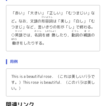
「赤い」「大きい」「正しい」「むつまじい」な
けいようし
ど。なお，文語の
形容詞
は「美し」「白し」「む
つまじ」など，言いきりの形が「し」で終わる。
えいご
めいし
しゅうしょく
どうし
ほご
◇
英語
では，
名詞
を
修飾
したり，
動詞
の
補語
の
はたら
働
きをしたりする。
用例
This is a beautiful rose．（これは美しいバラで
す。）This rose is beautiful．（このバラは美し
い。）
関連リンク