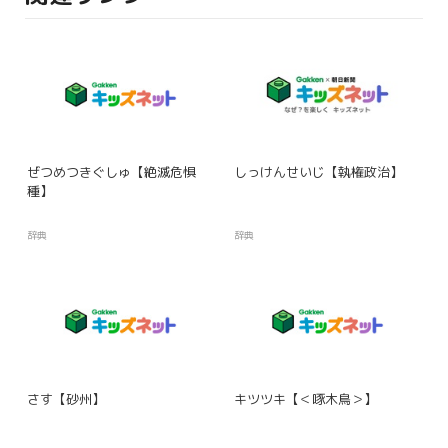
ぜつめつきぐしゅ【絶滅危惧
しっけんせいじ【執権政治】
種】
辞典
辞典
さす【砂州】
キツツキ【＜啄木鳥＞】