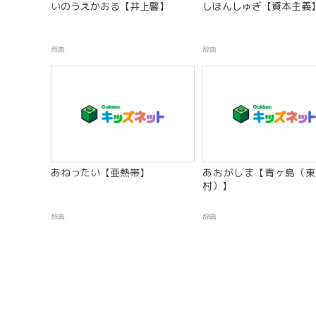
いのうえかおる【井上馨】
しほんしゅぎ【資本主義
辞典
辞典
あねったい【亜熱帯】
あおがしま【青ヶ島（東
村）】
辞典
辞典