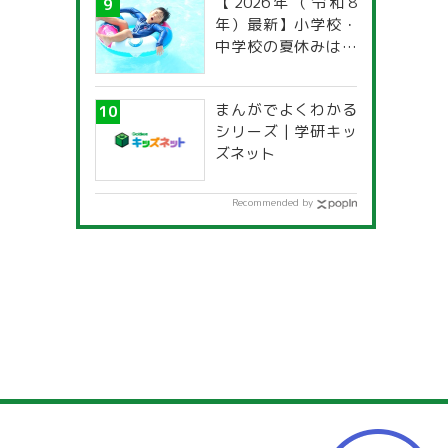
【2026年（令和8
年）最新】小学校・
中学校の夏休みはい
つからいつまで？ 都
道府県別「夏季休暇
まんがでよくわかる
一覧」
シリーズ | 学研キッ
ズネット
Recommended by