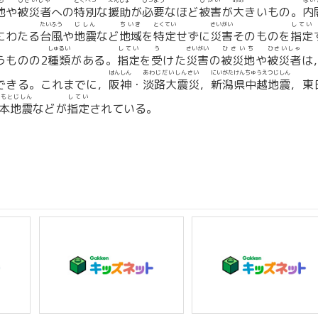
ち
ひさいしゃ
とくべつ
えんじょ
ひつよう
ひがい
おお
ない
地
や
被災者
への
特別
な
援助
が
必要
なほど
被害
が
大
きいもの。
内
たいふう
じしん
ちいき
とくてい
さいがい
してい
にわたる
台風
や
地震
など
地域
を
特定
せずに
災害
そのものを
指定
しゅるい
してい
う
さいがい
ひさいち
ひさいしゃ
うものの2
種類
がある。
指定
を
受
けた
災害
の
被災地
や
被災者
は
はんしん
あわじだいしんさい
にいがたけんちゅうえつじしん
できる。これまでに，
阪神
・
淡路大震災
，
新潟県中越地震
，東
まもとじしん
してい
本地震
などが
指定
されている。