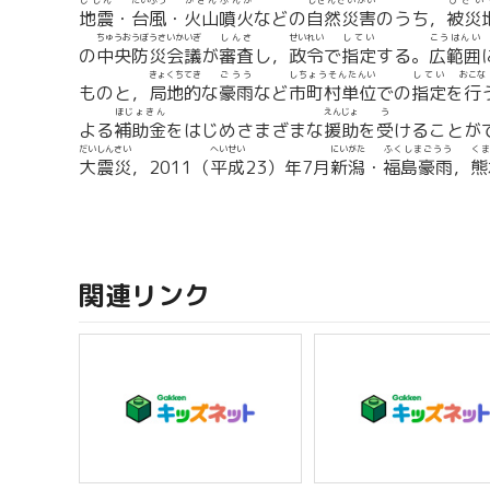
じしん
たいふう
かざん
ふんか
しぜんさいがい
ひさい
地震
・
台風
・
火山
噴火
などの
自然災害
のうち，
被災
ちゅうおうぼうさいかいぎ
しんさ
せいれい
してい
こうはんい
の
中央防災会議
が
審査
し，
政令
で
指定
する。
広範囲
きょくちてき
ごうう
しちょうそんたんい
してい
おこな
ものと，
局地的
な
豪雨
など
市町村単位
での
指定
を
行
ほじょきん
えんじょ
う
よる
補助金
をはじめさまざまな
援助
を
受
けることが
だいしんさい
へいせい
にいがた
ふくしまごうう
く
大震災
，2011（
平成
23）年7月
新潟
・
福島豪雨
，
熊
関連リンク