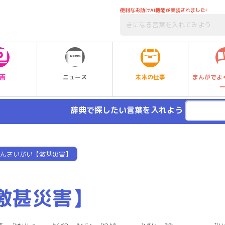
便利なお助けAI機能が実装されました!
未来の仕事
画
ニュース
まんがでよ
辞典で探したい言葉を入れよう
んさいがい【激甚災害】
激甚災害】