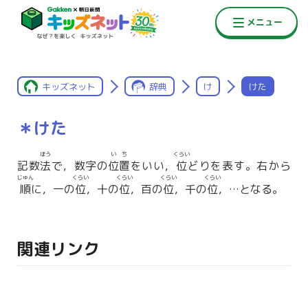
キッズネット
辞典
け
けた
＊けた
ほう
いち
くらい
記数
法
で，数字の
位置
をいい，
位
どりを表す。右から
じゅん
くらい
くらい
くらい
くらい
順
に，一の
位
，十の
位
，百の
位
，千の
位
，…となる。
関連リンク