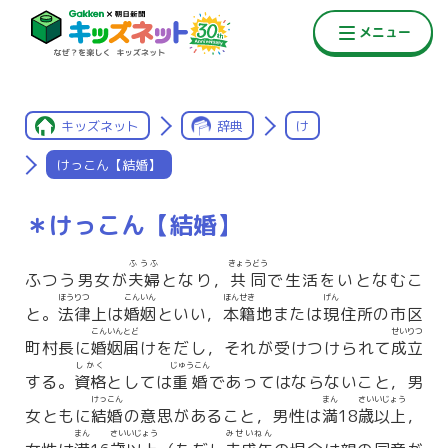
キッズネット
辞典
け
けっこん【結婚】
＊けっこん【結婚】
ふうふ
きょうどう
ふつう男女が
夫婦
となり，
共同
で生活をいとなむこ
ほうりつ
こんいん
ほんせき
げん
と。
法律
上は
婚姻
といい，
本籍
地または
現
住所の市区
こんいんとど
せいりつ
町村長に
婚姻届
けをだし，それが受けつけられて
成立
しかく
じゅうこん
する。
資格
としては
重婚
であってはならないこと，男
けっこん
まん
さいいじょう
女ともに
結婚
の意思があること，男性は
満
18
歳以上
，
まん
さいいじょう
みせいねん