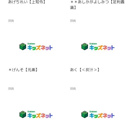
あげちれい【上知令】
＊＊あしかがよしみつ【足利義
満】
辞典
辞典
＊げんそ【元素】
あく【＜灰汁＞】
辞典
辞典