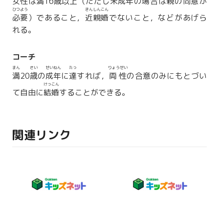
女性は
満
16
歳以上
（ただし
未成年
の場合は親の同意が
ひつよう
きんしんこん
必要
）であること，
近親婚
でないこと，などがあげら
れる。
コーチ
まん
さい
せいねん
たっ
りょうせい
満
20
歳
の
成年
に
達
すれば，
両性
の合意のみにもとづい
けっこん
て自由に
結婚
することができる。
関連リンク