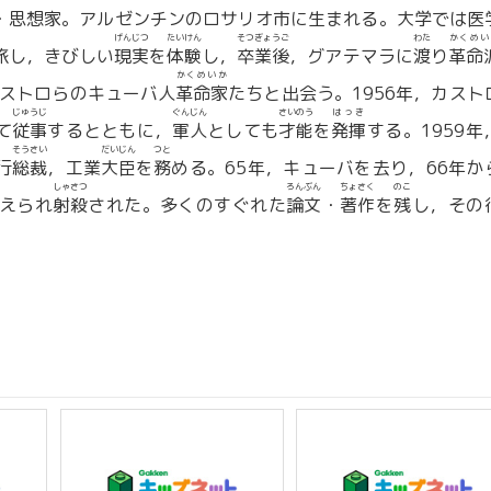
・思想家。アルゼンチンのロサリオ市に生まれる。大学では医
げんじつ
たいけん
そつぎょうご
わた
かくめい
旅し，きびしい
現実
を
体験
し，
卒業後
，グアテマラに
渡
り
革命
かくめいか
ストロらのキューバ人
革命家
たちと出会う。1956年，カスト
じゅうじ
ぐんじん
さいのう
はっき
て
従事
するとともに，
軍人
としても
才能
を
発揮
する。1959年
そうさい
だいじん
つと
行
総裁
，工業
大臣
を
務
める。65年，キューバを去り，66年か
しゃさつ
ろんぶん
ちょさく
のこ
えられ
射殺
された。多くのすぐれた
論文
・
著作
を
残
し，その