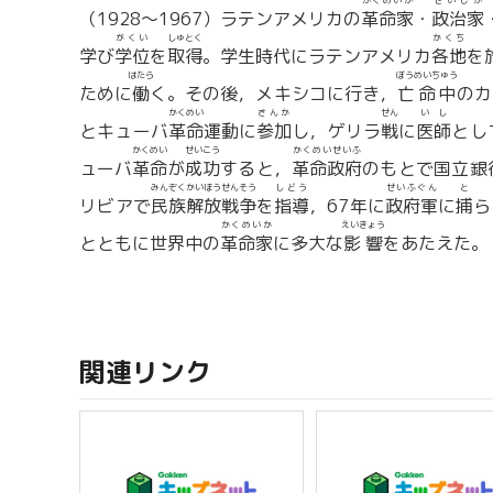
かくめいか
せいじか
（1928〜1967）ラテンアメリカの
革命家
・
政治家
がくい
しゅとく
かくち
学び
学位
を
取得
。学生時代にラテンアメリカ
各地
を
はたら
ぼうめいちゅう
ために
働
く。その後，メキシコに行き，
亡命中
のカ
かくめい
さんか
せん
いし
とキューバ
革命
運動に
参加
し，ゲリラ
戦
に
医師
とし
かくめい
せいこう
かくめいせいふ
ューバ
革命
が
成功
すると，
革命政府
のもとで国立銀
みんぞくかいほうせんそう
しどう
せいふぐん
と
リビアで
民族解放戦争
を
指導
，67年に
政府軍
に
捕
ら
かくめいか
えいきょう
とともに世界中の
革命家
に多大な
影響
をあたえた。
関連リンク