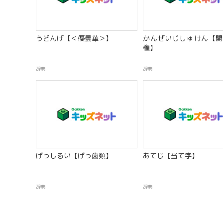
うどんげ【＜優曇華＞】
かんぜいじしゅけん【関
権】
辞典
辞典
げっしるい【げっ歯類】
あてじ【当て字】
辞典
辞典