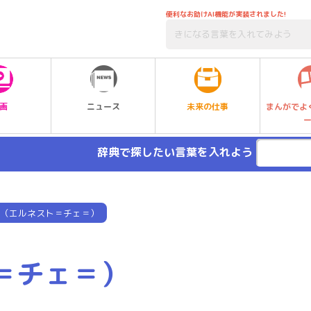
便利なお助けAI機能が実装されました!
未来の仕事
画
ニュース
まんがでよ
辞典で探したい言葉を入れよう
（エルネスト＝チェ＝）
＝チェ＝）