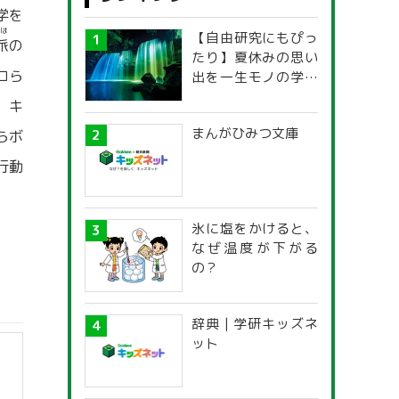
学を
は
【自由研究にもぴっ
派
の
たり】夏休みの思い
ロら
出を一生モノの学び
に！「光の不思議」
，キ
探究ガイド
まんがひみつ文庫
らボ
行動
氷に塩をかけると、
なぜ温度が下がる
の？
辞典 | 学研キッズネ
ット