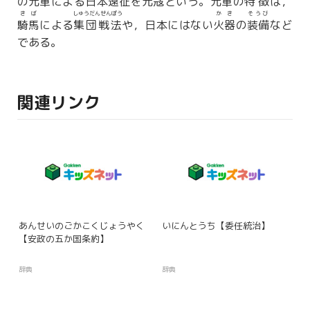
の
元軍
による日本
遠征
を
元寇
という。
元軍
の
特徴
は，
きば
しゅうだんせんぽう
かき
そうび
騎馬
による
集団戦法
や，日本にはない
火器
の
装備
など
である。
関連リンク
あんせいのごかこくじょうやく
いにんとうち【委任統治】
【安政の五か国条約】
辞典
辞典