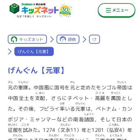
キッズネット
辞典
け
げんぐん【元軍】
げんぐん【元軍】
げん
ぐんたい
げん
ていこく
元
の
軍隊
。中国風に国号を
元
と定めたモンゴル
帝国
は
しはい
コリョ
ぞっこく
中国全土を
支配
，さらにチベット・
高麗
を
属国
とし
ひき
げんぐん
た。その後，フビライ
率
いる
元軍
は，ベトナム・カン
しょこく
ボジア・ミャンマーなどの南海
諸国
，そして日本の
せいふく
こころ
ぶんえい
こうあん
征服
を
試
みた。1274（
文永
11）年と1281（
弘安
4）年
げんぐん
えんせい
げんこう
げんぐん
とくちょう