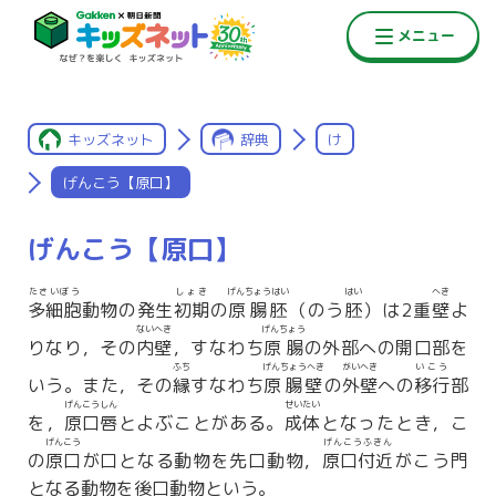
キッズネット
辞典
け
げんこう【原口】
げんこう【原口】
たさいぼう
しょき
げんちょうはい
はい
へき
多細胞
動物の発生
初期
の
原腸胚
（のう
胚
）は2重
壁
よ
ないへき
げんちょう
りなり，その
内壁
，すなわち
原腸
の外部への開口部を
ふち
げんちょうへき
がいへき
いこう
いう。また，その
縁
すなわち
原腸壁
の
外壁
への
移行
部
げんこうしん
せいたい
を，
原口唇
とよぶことがある。
成体
となったとき，こ
げんこう
げんこうふきん
の
原口
が口となる動物を先口動物，
原口付近
がこう門
となる動物を後口動物という。