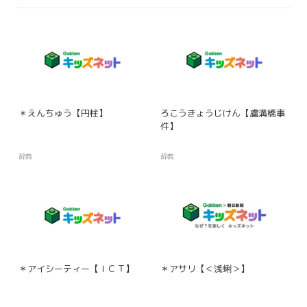
＊えんちゅう【円柱】
ろこうきょうじけん【盧溝橋事
件】
辞典
辞典
＊アイシーティー【ＩＣＴ】
＊アサリ【＜浅蜊＞】