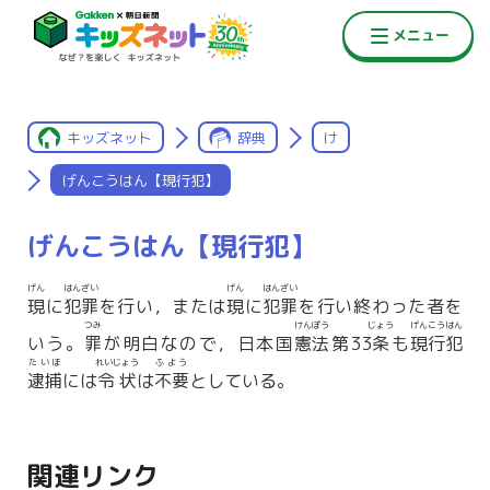
キッズネット
辞典
け
げんこうはん【現行犯】
げんこうはん【現行犯】
げん
はんざい
げん
はんざい
現
に
犯罪
を行い，または
現
に
犯罪
を行い終わった者を
つみ
けんぽう
じょう
げんこうはん
いう。
罪
が明白なので，日本国
憲法
第33
条
も
現行犯
たいほ
れいじょう
ふよう
逮捕
には
令状
は
不要
としている。
関連リンク